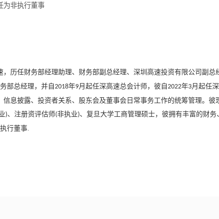
委任为非执行董事
速，历任财务部经理助理、财务部副总经理、深圳高速投资有限公司副总
务部总经理，并自
年
月起任深高速总会计师，彼自
年
月起任深
2018
9
2022
3
、信息披露、投资者关系、股东会及董事会日常事务工作的统筹管理。彼
业
、注册资评估师
非执业
、复旦大学工商管理硕士，彼拥有丰富的财务
)
(
)
执行董事.