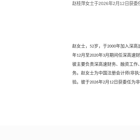
赵桂萍女士于2026年2月12日获
赵女士，
岁，于
年加入深高
52
2000
年
月至
年
月期间任深高速财
12
2020
3
彼主要负责深高速财务、融资工作
务。赵女士为中国注册会计师
非执
(
验。彼于
年
月
日获委任为非
2026
2
12