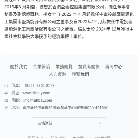
2015年6 月期間，彼曾於香港亞泰控股集團有限公司，擔任董事會
秘書及副總裁職務。楊女士自 2022 年 4 月起擔任中電投新疆能源化
工集團木壘新能源有限公司之董事及自2022年12 月起擔任中電投新
疆能源化工集團哈密有限公司之董事。楊女士於 2024年 12月獲得中
國社會科學院大學授予的經濟學博士學位。
關於我們
企業管治
業務總覽
投資者關係
新聞中心
人力資源
聯繫我們
傳真：（852）2861 0177
網址：www.sihbay.com
電郵： info@sihbay.com
地址：香港灣仔港灣道30號新鴻基中心49樓4902至4916室
友情連結