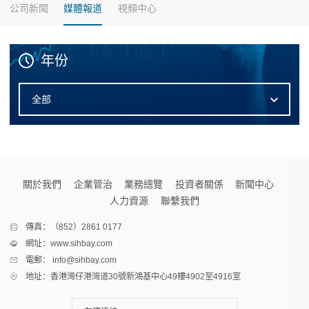
公司新聞
媒體報道
視頻中心
年份
全部
關於我們
企業管治
業務總覽
投資者關係
新聞中心
人力資源
聯繫我們
傳真：（852）2861 0177
網址：www.sihbay.com
電郵： info@sihbay.com
地址：香港灣仔港灣道30號新鴻基中心49樓4902至4916室