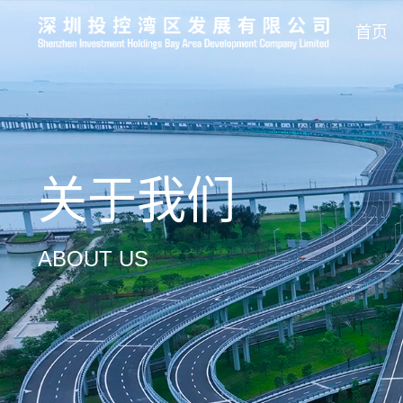
首页
关于
我们
ABOUT US