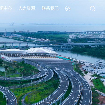
闻中心
人力资源
联系我们