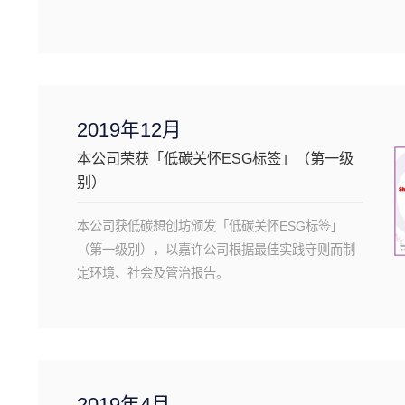
2019年12月
本公司荣获「低碳关怀ESG标签」（第一级
别）
本公司获低碳想创坊颁发「低碳关怀ESG标签」
（第一级别），以嘉许公司根据最佳实践守则而制
定环境、社会及管治报告。
2019年4月